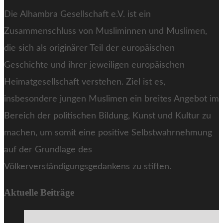
Die Alhambra Gesellschaft e.V. ist ein
Zusammenschluss von Musliminnen und Muslimen,
die sich als originärer Teil der europäischen
Geschichte und ihrer jeweiligen europäischen
Heimatgesellschaft verstehen. Ziel ist es,
insbesondere jungen Muslimen ein breites Angebot im
Bereich der politischen Bildung, Kunst und Kultur zu
machen, um somit eine positive Selbstwahrnehmung
auf der Grundlage des
Völkerverständigungsgedankens zu stiften.
Aktuelle Beiträge