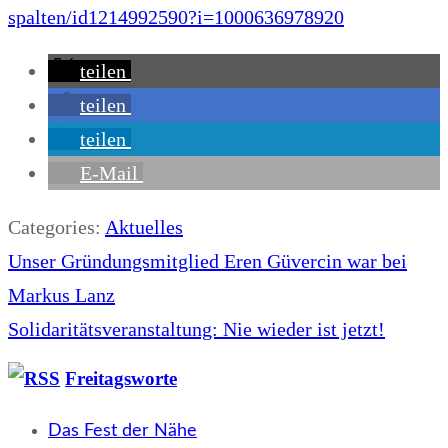
spalten/id1214992590?i=1000636978920
teilen
teilen
teilen
E-Mail
Categories:
Aktuelles
Beitragsnavigation
Unser Gründungsmitglied Eren Güvercin war bei
Markus Lanz
Solidaritätsveranstaltung: Nie wieder ist jetzt!
Freitagsworte
Das Fest der Nähe