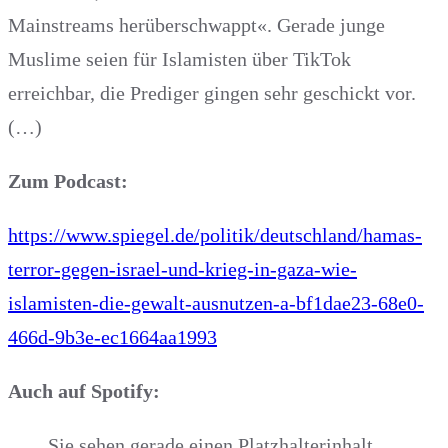
Mainstreams herüberschwappt«. Gerade junge
Muslime seien für Islamisten über TikTok
erreichbar, die Prediger gingen sehr geschickt vor.
(…)
Zum Podcast:
https://www.spiegel.de/politik/deutschland/hamas-
terror-gegen-israel-und-krieg-in-gaza-wie-
islamisten-die-gewalt-ausnutzen-a-bf1dae23-68e0-
466d-9b3e-ec1664aa1993
Auch auf Spotify:
Sie sehen gerade einen Platzhalterinhalt