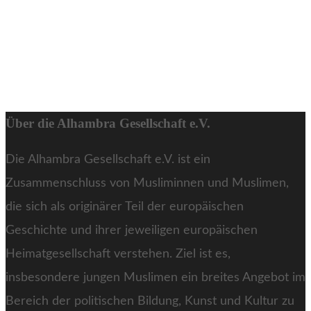
Über die Alhambra Gesellschaft e.V.
Die Alhambra Gesellschaft e.V. ist ein
Zusammenschluss von Musliminnen und Muslimen,
die sich als originärer Teil der europäischen
Geschichte und ihrer jeweiligen europäischen
Heimatgesellschaft verstehen. Ziel ist es,
insbesondere jungen Muslimen ein breites Angebot im
Bereich der politischen Bildung, Kunst und Kultur zu