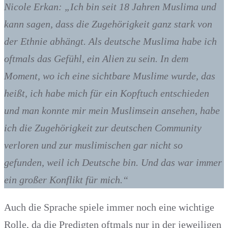
Nicole Erkan: „Ich bin seit 18 Jahren Muslima und
kann sagen, dass die Zugehörigkeit ganz stark von
der Ethnie abhängt. Als deutsche Muslima habe ich
oftmals das Gefühl, ein Alien zu sein. In dem
Moment, wo ich eine sichtbare Muslime wurde, das
heißt, ich habe mich für ein Kopftuch entschieden
und man konnte mir mein Muslimsein ansehen, habe
ich die Zugehörigkeit zur deutschen Community
verloren und zur muslimischen gar nicht so
gefunden, weil ich Deutsche bin. Und das war immer
ein großer Konflikt für mich.“
Auch die Sprache spiele immer noch eine wichtige
Rolle, da die Predigten oftmals nur in der jeweiligen