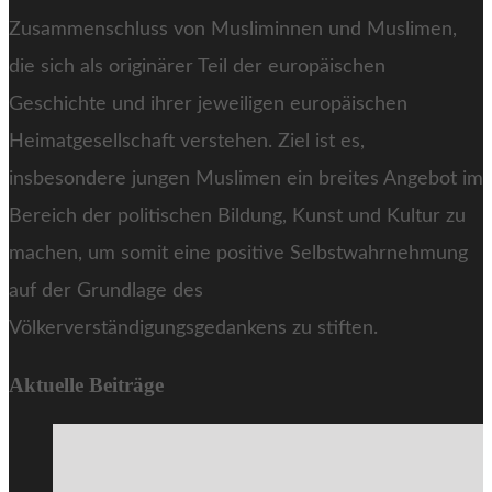
Zusammenschluss von Musliminnen und Muslimen,
die sich als originärer Teil der europäischen
Geschichte und ihrer jeweiligen europäischen
Heimatgesellschaft verstehen. Ziel ist es,
insbesondere jungen Muslimen ein breites Angebot im
Bereich der politischen Bildung, Kunst und Kultur zu
machen, um somit eine positive Selbstwahrnehmung
auf der Grundlage des
Völkerverständigungsgedankens zu stiften.
Aktuelle Beiträge