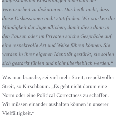
konfessionellen Einstellungen innerhalb der
Vereinsarbeit zu diskutieren. Das heißt nicht, dass
diese Diskussionen nicht stattfinden. Wir stärken die
Mündigkeit der Jugendlichen, damit diese dann in
den Pausen oder im Privaten solche Gespräche auf
eine respektvolle Art und Weise führen können. Sie
werden in ihrer eigenen Identität gestärkt, sie sollen
sich gestärkt fühlen und nicht überheblich werden.“
Was man brauche, sei viel mehr Streit, respektvoller
Streit, so Kirschbaum. „Es geht nicht darum eine
Norm oder eine Political Correctness zu schaffen.
Wir müssen einander aushalten können in unserer
Vielfältigkeit.“